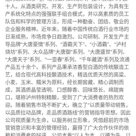
十人。从酒类研究、开发、生产到包装设计，为具有生
产系统化特点的强强联手组合模式，并以高素质的员工
队伍和科学的管理方法，形成一种勤奋、团结、敬业的
企业服务精神。近年来，随着中国传统白酒行业市场的
日渐成熟，市场竞争日趋激烈。公司研制、开发生产主
导品牌“大唐豪情”系列、“酒霸天下”、“小酒霸”、“泸村
烧坊”系列、大众品牌“大唐御”系列、“大唐盛世”系列、
“大唐天子”系列、“一壶春”系列、“千年藏酒”系列及流通
产品五十余个。系列产品秉承浓香型白酒的传统酿造工
艺，结合现代高科技酿酒技术，精选优质天然的高粱、
小麦、玉米、糯米为原料，经长期窖藏、精心调制而
成，其酒质晶莹透明、口感醇香、回味悠长、绵甜爽
口，堪称泸州特制精酿，受到了广大消费者的热烈欢
迎。随着销售市场不断扩大，确立了“以质量带动销售，
以品质拉动品牌，走品质酒路线”的营销指导思想。因此
公司视质量为生命，以服务树立形象，凭借超前的市场
营销意识和丰富的管理经验，赢得了广大合作伙伴的依
赖和消费者的好评。公司本着“以人为本、以德为先、以