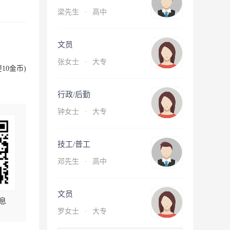
梁先生
·
高中
文员
张女士
·
大专
10金币)
行政/后勤
钟女士
·
大专
技工/普工
邓先生
·
高中
文员
息
罗女士
·
大专