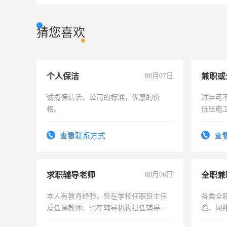
猜您喜欢
个人保洁
08月07日
诚揽保洁活，公司的标准，优惠的价
过年可
格。
低压电
查看联系方式
查
求职辅导老师
08月06日
全职兼
本人有教育经验，曾在学校任职班主任
各类全
及任课教师，也在辅导机构担任辅导教
验，网
师，求周一至周五辅导老师的工作
队长，