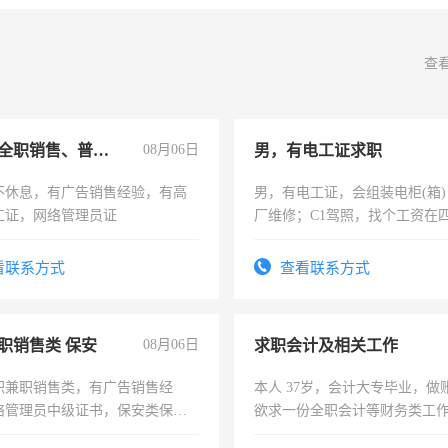
查
兼职或全职销售、普工、维修
08月06日
男，有电工证求职
不休息，有广告销售经验，有高
男，有电工证，会组装电柜(箱
工证，网络管理员证
厂维修；C1驾照，找个工资在
上，枣强县以外需要有住宿，
电话
看联系方式
查看联系方式
职销售类 保安
08月06日
求职会计及相关工作
职兼职销售类，有广告销售经
本人 37岁，会计大专毕业，做
络管理员中级证书，保安类保安
欲求一份全职会计等财务类工
形象岗或幼儿园保安，维修水电
计证