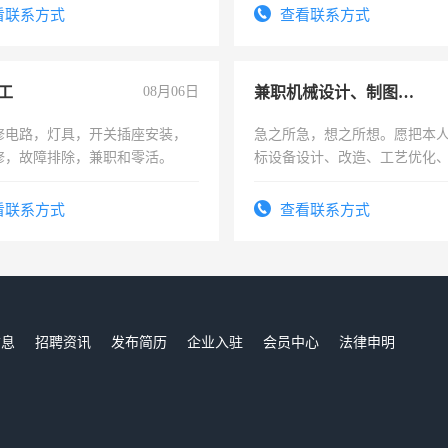
压电工证和十几年工作经验
看联系方式
查看联系方式
工
08月06日
兼职机械设计、制图、设备改造
修电路，灯具，开关插座安装，
急之所急，想之所想。愿把本
修，故障排除，兼职和零活。
标设备设计、改造、工艺优化
作和分解的经验与您分享。 真
结识有识之士，共享未来。
看联系方式
查看联系方式
信息
招聘资讯
发布简历
企业入驻
会员中心
法律申明
们