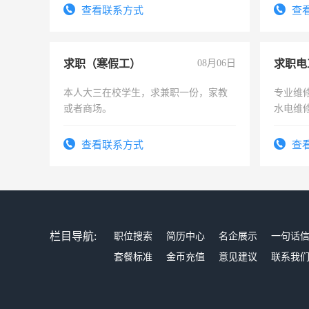
有高低
查看联系方式
查
求职（寒假工）
08月06日
求职电
本人大三在校学生，求兼职一份，家教
专业维
或者商场。
水电维
查看联系方式
查
栏目导航:
职位搜索
简历中心
名企展示
一句话
套餐标准
金币充值
意见建议
联系我