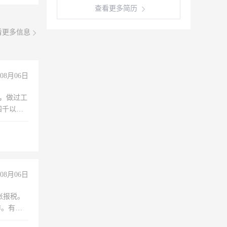
查看更多简历
看更多信息
08月06日
)，做过工
四千以
保险勿扰
08月06日
账报税。
作。有会